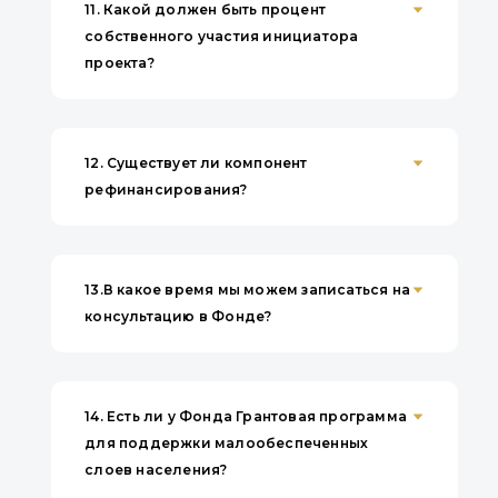
Азербайджано-Кыргызского Фонда
11.
Какой должен быть процент
развития, который продолжает
собственного участия инициатора
выступать одним из ключевых
проекта?
инструментов реализации совместных
инвестиционных инициатив и
укрепления экономического
партнерства двух братских государств.
12.
Существует ли компонент
рефинансирования?
13.
В какое время мы можем записаться на
консультацию в Фонде?
14.
Есть ли у Фонда Грантовая программа
для поддержки малообеспеченных
слоев населения?