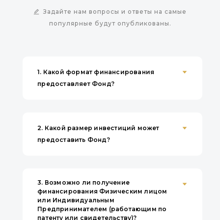
Задайте нам вопросы и ответы на самые
Одним из ключевых итогов
государственного визита стала
популярные будут опубликованы.
достигнутая договоренность об
увеличении уставного капитала
Азербайджано-Кыргызского Фонда
развития до 200 млн долларов США.
Данное решение открывает новые
1.
Какой формат финансирования
возможности для финансирования
крупных инвестиционных проектов,
предоставляет Фонд?
поддержки предпринимательства и
привлечения азербайджанских
инвестиций в экономику Кыргызской
Республики.
2.
Какой размер инвестиций может
предоставить Фонд?
Последовательное укрепление
финансовой базы Фонда продолжается
с момента принятия решения об
увеличении его уставного капитала с 25
млн до 100 млн долларов США. По
3.
Возможно ли получение
итогам второго квартала 2026 года
финансирования Физическим лицом
объем фактически оплаченного
или Индивидуальным
капитала достиг 63,82 млн долларов
Предпринимателем (работающим по
США, что значительно расширило
патенту или свидетельству)?